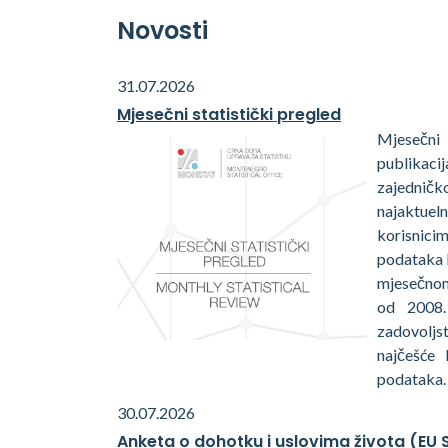
Novosti
31.07.2026
Mjesečni statistički pregled
Mjesečn
publikac
zajednič
najaktueln
korisnic
podataka 
mjesečnom
od 2008.
zadovoljs
najčešće 
podataka.
30.07.2026
Anketa o dohotku i uslovima života (EU 