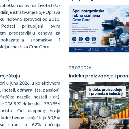
dohotku i uslovima života (EU-
odišnje istraživanje koje Uprava
tiku redovno sprovodi od 2013.
 Podaci prikupljeni ovim
njem predstavljaju osnovu za
pokazatelja siromaštva i
isključenosti za Crnu Goru.
29.07.2026
smještaju
Indeks proizvodnje i prome
ori u junu 2026. u kolektivnom
 (hoteli, odmarališta, pansioni,
ristička naselja, hosteli i dr.),
 je 206 990 dolazaka i 793 956
turista. Od ukupnog broja
 kolektivnom smještaju 90,8%
i su strani, a 9,2% noćenja