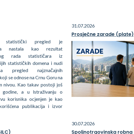
31.07.2026
Prosječne zarade (plate)
i statistički pregled je
ija nastala kao rezultat
kog rada statističara iz
ijih statističkih domena i nudi
ima pregled najznačajnih
koji se odnose na Crnu Goru na
 nivou. Kao takav postoji još
 godine, a u lstraživanju o
tvu korisnika ocjenjen je kao
korišćena publikacija i izvor
30.07.2026
SILC)
Spoljnotrgovinska robna