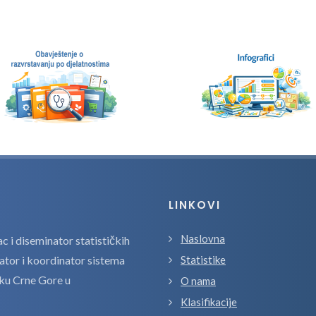
LINKOVI
Naslovna
 i diseminator statističkih
zator i koordinator sistema
Statistike
tiku Crne Gore u
O nama
Klasifikacije