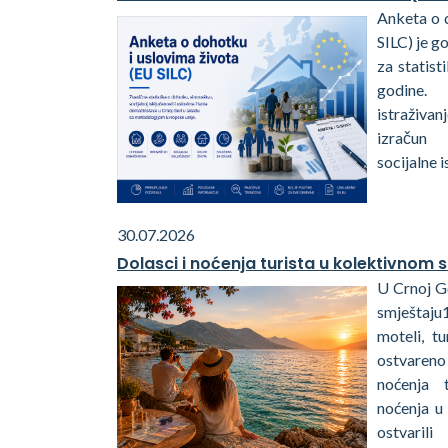
Anketa o 
SILC) je g
za statis
godine.
istraživa
izračun 
socijalne 
30.07.2026
Dolasci i noćenja turista u kolektivnom 
U Crnoj G
smještaju1
moteli, tu
ostvareno
noćenja 
noćenja u
ostvaril