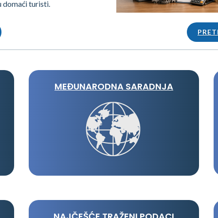
u domaći turisti.
PRET
MEĐUNARODNA SARADNJA
NAJČEŠĆE TRAŽENI PODACI