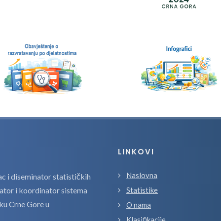
LINKOVI
Naslovna
 i diseminator statističkih
zator i koordinator sistema
Statistike
tiku Crne Gore u
O nama
Klasifikacije