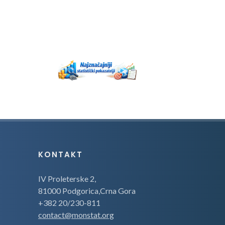
KONTAKT
IV Proleterske 2,
81000 Podgorica,Crna Gora
+382 20/230-811
contact@monstat.org