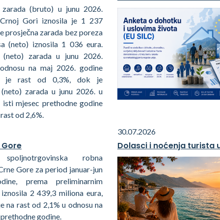
 zarada (bruto) u junu 2026.
Crnoj Gori iznosila je 1 237
je prosječna zarada bez poreza
sa (neto) iznosila 1 036 eura.
 (neto) zarada u junu 2026.
 odnosu na maj 2026. godine
ila je rast od 0,3%, dok je
 (neto) zarada u junu 2026. u
 isti mjesec prethodne godine
 rast od 2,6%.
30.07.2026
 Gore
Dolasci i noćenja turista
spoljnotrgovinska robna
Crne Gore za period januar-jun
dine, prema preliminarnim
iznosila 2 439,3 miliona eura,
je na rast od 2,1% u odnosu na
d prethodne godine.