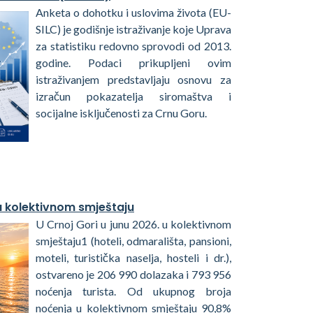
Anketa o dohotku i uslovima života (EU-
SILC) je godišnje istraživanje koje Uprava
za statistiku redovno sprovodi od 2013.
godine. Podaci prikupljeni ovim
istraživanjem predstavljaju osnovu za
izračun pokazatelja siromaštva i
socijalne isključenosti za Crnu Goru.
 u kolektivnom smještaju
U Crnoj Gori u junu 2026. u kolektivnom
smještaju1 (hoteli, odmarališta, pansioni,
moteli, turistička naselja, hosteli i dr.),
ostvareno je 206 990 dolazaka i 793 956
noćenja turista. Od ukupnog broja
noćenja u kolektivnom smještaju 90,8%