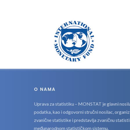
O NAMA
Uprava za statistiku – MONSTAT je glavni nosilac
podatka, kao i odgovorni stručni nosilac, organi
zvanične statistike i predstavlja zvaničnu statis
međunarodnom statističkom sistemu.