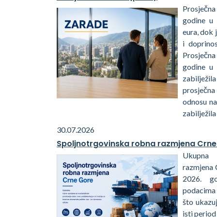
Prosječna
godine u 
eura, dok 
i doprino
Prosječna
godine u
zabiljež
prosječna
odnosu na
zabilježila
30.07.2026
Spoljnotrgovinska robna razmjena Crne
Ukupna 
razmjena 
2026. go
podacima 
što ukazu
isti perio