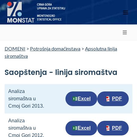
DOMENI
>
Potrošnja domaćinstava
>
Apsolutna linija
siromaštva
Saopštenja - linija siromaštva
Analiza
siromaštva u
Excel
PDF
Crnoj Gori 2013.
Analiza
siromaštva u
Excel
PDF
Crnoj Gori 2012.