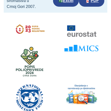
siromaštva u
Excel
PDF
Crnoj Gori 2007.