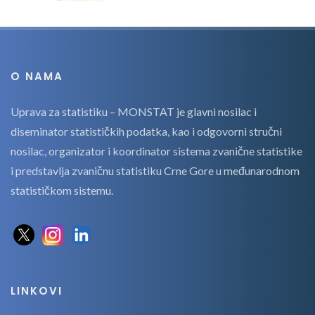
O NAMA
Uprava za statistiku – MONSTAT je glavni nosilac i
diseminator statističkih podatka, kao i odgovorni stručni
nosilac, organizator i koordinator sistema zvanične statistike
i predstavlja zvaničnu statistiku Crne Gore u međunarodnom
statističkom sistemu.
LINKOVI