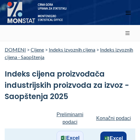
DOMENI
>
Cijene
>
Indeks izvoznih cijena
>
Indeks izvoznih
cijena - Saopštenja
Indeks cijena proizvođača
industrijskih proizvoda za izvoz -
Saopštenja 2025
Preliminarni
Konačni podaci
podaci
Excel
Excel