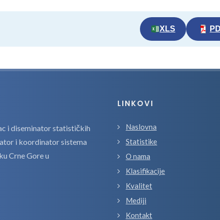
XLS
P
LINKOVI
Naslovna
 i diseminator statističkih
zator i koordinator sistema
Statistike
tiku Crne Gore u
O nama
Klasifikacije
Kvalitet
Mediji
Kontakt