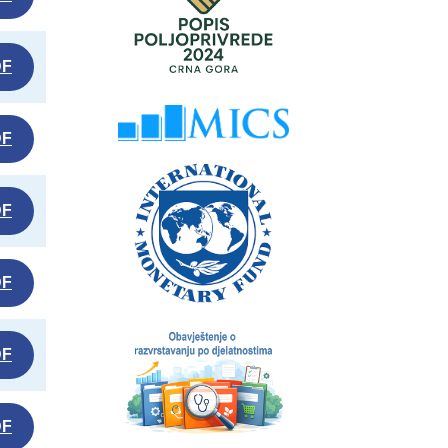
DF
DF
DF
DF
DF
DF