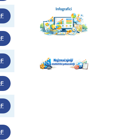
DF
DF
DF
DF
DF
DF