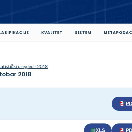
LASIFIKACIJE
KVALITET
SISTEM
METAPODAC
atistički pregled - 2018
ktobar 2018
P
XLS
P