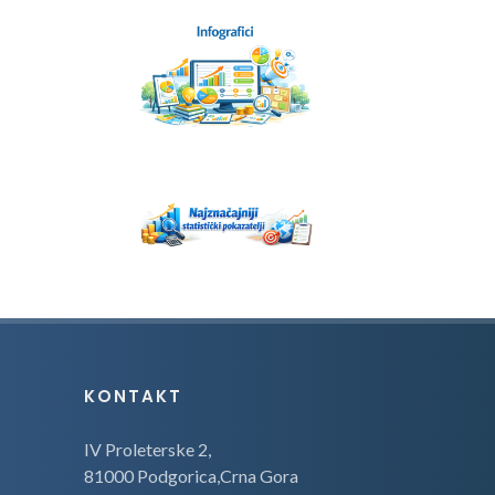
KONTAKT
IV Proleterske 2,
81000 Podgorica,Crna Gora