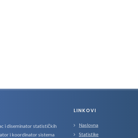
LINKOVI
Naslovna
 i diseminator statističkih
zator i koordinator sistema
Statistike