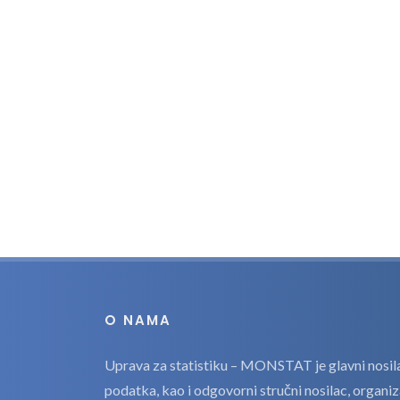
O NAMA
Uprava za statistiku – MONSTAT je glavni nosilac
podatka, kao i odgovorni stručni nosilac, organi