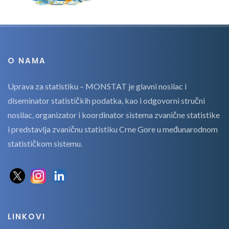
O NAMA
Uprava za statistiku – MONSTAT je glavni nosilac i
diseminator statističkih podatka, kao i odgovorni stručni
nosilac, organizator i koordinator sistema zvanične statistike
i predstavlja zvaničnu statistiku Crne Gore u međunarodnom
statističkom sistemu.
LINKOVI