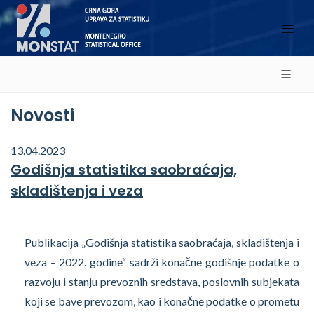
Novosti
13.04.2023
Godišnja statistika saobraćaja,
skladištenja i veza
Publikacija „Godišnja statistika saobraćaja, skladištenja i
veza – 2022. godine“ sadrži konačne godišnje podatke o
razvoju i stanju prevoznih sredstava, poslovnih subjekata
koji se bave prevozom, kao i konačne podatke o prometu