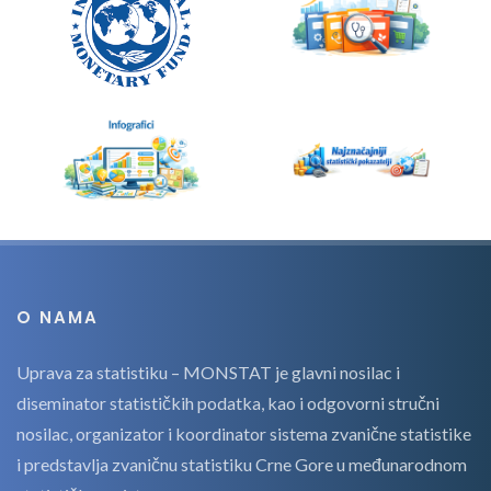
O NAMA
Uprava za statistiku – MONSTAT je glavni nosilac i
diseminator statističkih podatka, kao i odgovorni stručni
nosilac, organizator i koordinator sistema zvanične statistike
i predstavlja zvaničnu statistiku Crne Gore u međunarodnom