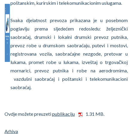
poštanskim, kurirskim i telekomunikacionim uslugama.
Svaka djelatnost prevoza prikazana je u posebnom
poglavlju prema sljedećem redosledu: željeznički
saobraćaj, drumski i lokalni drumski prevoz putnika,
prevoz robe u drumskom saobraćaju, putevi i mostovi,
registrovana vozila, saobraćajne nezgode, pretovar u
lukama, promet robe u lukama, izveštaj o trgovačkoj
mornarici, prevoz putnika i robe na aerodromima,
vazdušni saobraćaj i poštanski i telekomunikacioni
saobraćaj.
Ovdje možete preuzeti
publikaciju
1.31 MB.
Arhiva