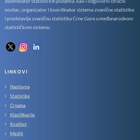
diseminator statističkih podatka, kao i odgovorni stručni
nosilac, organizator i koordinator sistema zvanične statistike
i predstavlja zvaničnu statistiku Crne Gore u međunarodnom
statističkom sistemu.
LINKOVI
Naslovna
Statistike
O nama
Klasifikacije
Kvalitet
Mediji