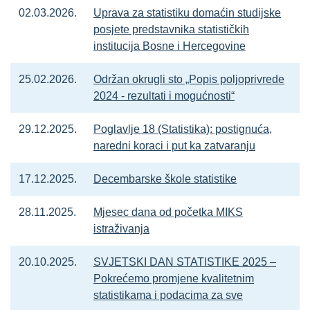
02.03.2026.
Uprava za statistiku domaćin studijske
posjete predstavnika statističkih
institucija Bosne i Hercegovine
25.02.2026.
Održan okrugli sto „Popis poljoprivrede
2024 - rezultati i mogućnosti“
29.12.2025.
Poglavlje 18 (Statistika): postignuća,
naredni koraci i put ka zatvaranju
17.12.2025.
Decembarske škole statistike
28.11.2025.
Mjesec dana od početka MIKS
istraživanja
20.10.2025.
SVJETSKI DAN STATISTIKE 2025 –
Pokrećemo promjene kvalitetnim
statistikama i podacima za sve