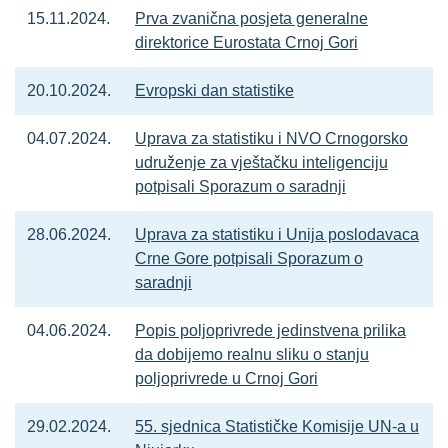
15.11.2024.
Prva zvanična posjeta generalne
direktorice Eurostata Crnoj Gori
20.10.2024.
Evropski dan statistike
04.07.2024.
Uprava za statistiku i NVO Crnogorsko
udruženje za vještačku inteligenciju
potpisali Sporazum o saradnji
28.06.2024.
Uprava za statistiku i Unija poslodavaca
Crne Gore potpisali Sporazum o
saradnji
04.06.2024.
Popis poljoprivrede jedinstvena prilika
da dobijemo realnu sliku o stanju
poljoprivrede u Crnoj Gori
29.02.2024.
55. sjednica Statističke Komisije UN-a u