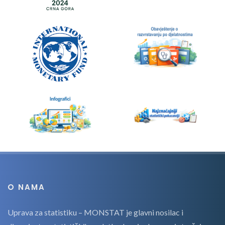
O NAMA
Uprava za statistiku – MONSTAT je glavni nosilac i