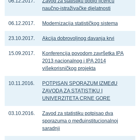
06.12.2017.
Zavod za statistiku dobio licencu
naučno-istraživačke djelatnosti
06.12.2017.
Modernizacija statističkog sistema
23.10.2017.
Akcija dobrovoljnog davanja krvi
15.09.2017.
Konferencija povodom završetka IPA
2013 nacionalnog i IPA 2014
višekorisničkog projekta
10.11.2016.
POTPISAN SPORAZUM IZMEđU
ZAVODA ZA STATISTIKU I
UNIVERZITETA CRNE GORE
03.10.2016.
Zavod za statistiku potpisao dva
sporazuma o međuinstitucionalnoj
saradnji