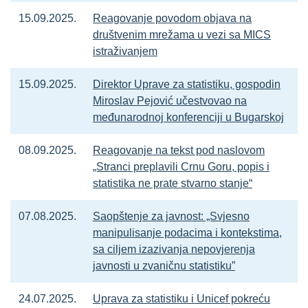
15.09.2025.
Reagovanje povodom objava na
društvenim mrežama u vezi sa MICS
istraživanjem
15.09.2025.
Direktor Uprave za statistiku, gospodin
Miroslav Pejović učestvovao na
međunarodnoj konferenciji u Bugarskoj
08.09.2025.
Reagovanje na tekst pod naslovom
„Stranci preplavili Crnu Goru, popis i
statistika ne prate stvarno stanje“
07.08.2025.
Saopštenje za javnost: „Svjesno
manipulisanje podacima i kontekstima,
sa ciljem izazivanja nepovjerenja
javnosti u zvaničnu statistiku”
24.07.2025.
Uprava za statistiku i Unicef pokreću