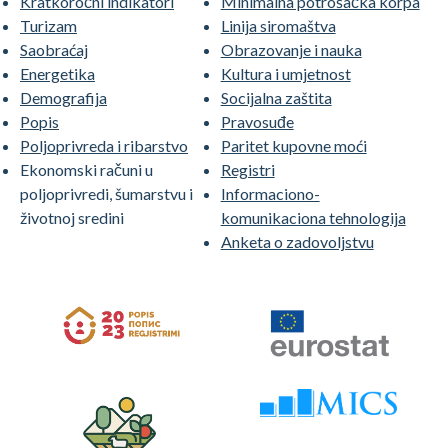
Kratkoročni indikatori
Minimalna potrošačka korpa
Turizam
Linija siromaštva
Saobraćaj
Obrazovanje i nauka
Energetika
Kultura i umjetnost
Demografija
Socijalna zaštita
Popis
Pravosuđe
Poljoprivreda i ribarstvo
Paritet kupovne moći
Ekonomski računi u
Registri
poljoprivredi, šumarstvu i
Informaciono-
životnoj sredini
komunikaciona tehnologija
Anketa o zadovoljstvu