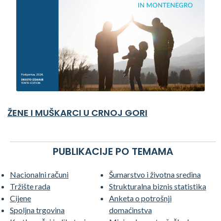
ŽENE I MUŠKARCI U CRNOJ GORI
PUBLIKACIJE PO TEMAMA
Nacionalni računi
Šumarstvo i životna sredina
Tržište rada
Strukturalna biznis statistika
Cijene
Anketa o potrošnji
Spoljna trgovina
domaćinstva