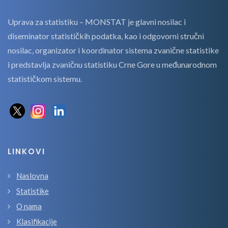
Uprava za statistiku – MONSTAT je glavni nosilac i
diseminator statističkih podatka, kao i odgovorni stručni
nosilac, organizator i koordinator sistema zvanične statistike
i predstavlja zvaničnu statistiku Crne Gore u međunarodnom
statističkom sistemu.
LINKOVI
Naslovna
Statistike
O nama
Klasifikacije