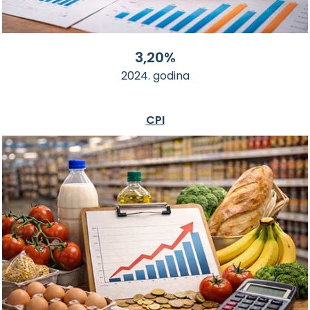
3,20%
2024. godina
CPI