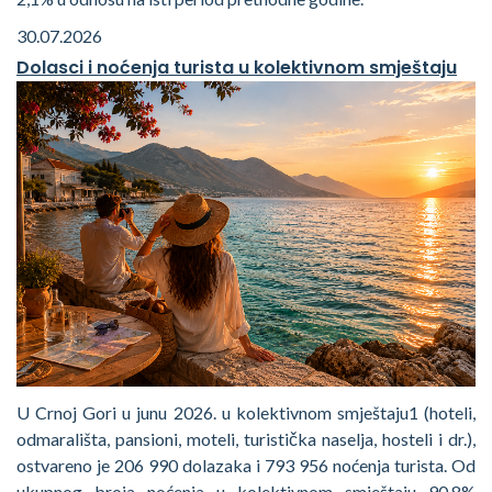
30.07.2026
Dolasci i noćenja turista u kolektivnom smještaju
U Crnoj Gori u junu 2026. u kolektivnom smještaju1 (hoteli,
odmarališta, pansioni, moteli, turistička naselja, hosteli i dr.),
ostvareno je 206 990 dolazaka i 793 956 noćenja turista. Od
ukupnog broja noćenja u kolektivnom smještaju 90,8%