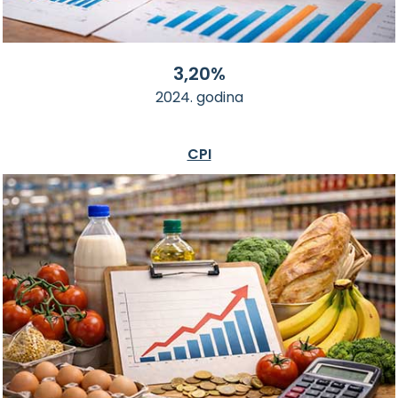
3,20%
2024. godina
CPI