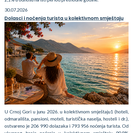
30.07.2026
Dolasci i noćenja turista u kolektivnom smještaju
U Crnoj Gori u junu 2026. u kolektivnom smještaju1 (hoteli,
odmarališta, pansioni, moteli, turistička naselja, hosteli i dr.),
ostvareno je 206 990 dolazaka i 793 956 noćenja turista. Od
ukupnog broja noćenja u kolektivnom smještaju 90,8%