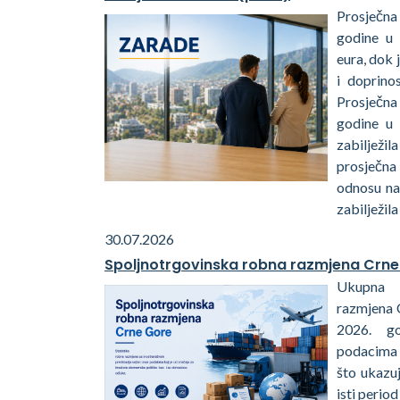
Prosječna
godine u 
eura, dok 
i doprino
Prosječna
godine u
zabiljež
prosječna
odnosu na
zabilježila
30.07.2026
Spoljnotrgovinska robna razmjena Crne
Ukupna 
razmjena 
2026. go
podacima 
što ukazu
isti perio