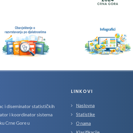
LINKOVI
Naslovna
 i diseminator statističkih
zator i koordinator sistema
Statistike
tiku Crne Gore u
O nama
Klasifikacije