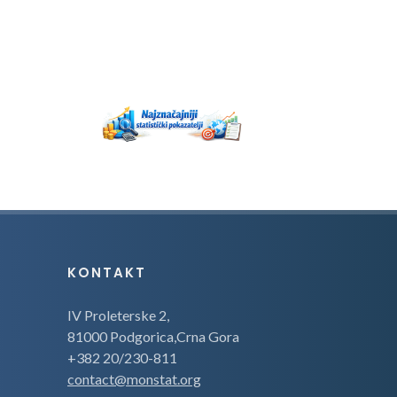
KONTAKT
IV Proleterske 2,
81000 Podgorica,Crna Gora
+382 20/230-811
contact@monstat.org