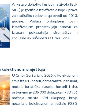
Anketa o dohotku i uslovima života (EU-
SILC) je godišnje istraživanje koje Uprava
za statistiku redovno sprovodi od 2013.
godine. Podaci prikupljeni ovim
istraživanjem predstavljaju osnovu za
izračun pokazatelja siromaštva i
socijalne isključenosti za Crnu Goru.
 u kolektivnom smještaju
U Crnoj Gori u junu 2026. u kolektivnom
smještaju1 (hoteli, odmarališta, pansioni,
moteli, turistička naselja, hosteli i dr.),
ostvareno je 206 990 dolazaka i 793 956
noćenja turista. Od ukupnog broja
noćenja u kolektivnom smještaju 90,8%