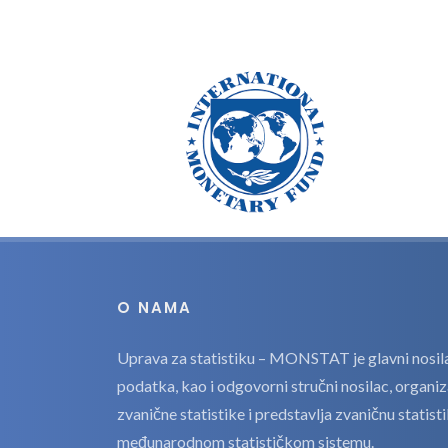
O NAMA
Uprava za statistiku – MONSTAT je glavni nosilac
podatka, kao i odgovorni stručni nosilac, organi
zvanične statistike i predstavlja zvaničnu statis
međunarodnom statističkom sistemu.