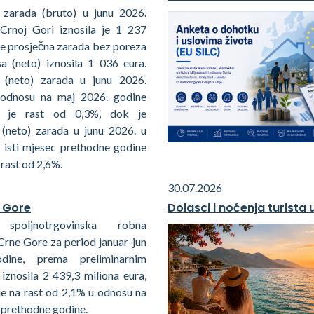
 zarada (bruto) u junu 2026.
Crnoj Gori iznosila je 1 237
je prosječna zarada bez poreza
sa (neto) iznosila 1 036 eura.
 (neto) zarada u junu 2026.
 odnosu na maj 2026. godine
ila je rast od 0,3%, dok je
 (neto) zarada u junu 2026. u
 isti mjesec prethodne godine
 rast od 2,6%.
30.07.2026
 Gore
Dolasci i noćenja turista
spoljnotrgovinska robna
Crne Gore za period januar-jun
dine, prema preliminarnim
iznosila 2 439,3 miliona eura,
je na rast od 2,1% u odnosu na
d prethodne godine.