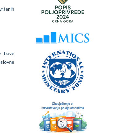
vršenih
e bave
oslovne