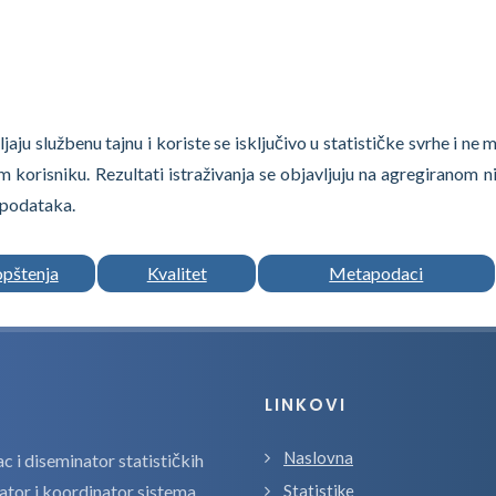
jaju službenu tajnu i koriste se isključivo u statističke svrhe i ne
om korisniku. Rezultati istraživanja se objavljuju na agregiranom ni
 podataka.
opštenja
Kvalitet
Metapodaci
LINKOVI
Naslovna
 i diseminator statističkih
zator i koordinator sistema
Statistike