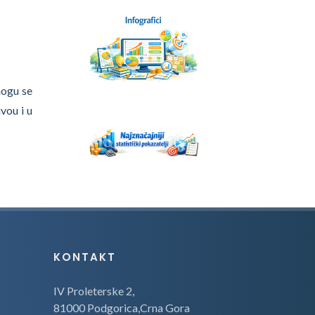
 mogu se
vou i u
KONTAKT
IV Proleterske 2,
81000 Podgorica,Crna Gora