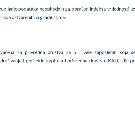
rikupljanje podataka neophodnih za obračun indeksa vrijednosti iz
 rada ostvarenih na gradilištima.
uhvaćena su privredna društva sa 5 i više zaposlenih koja s
druživanja i porijeklo kapitala i privredna društva (KAU) čije p