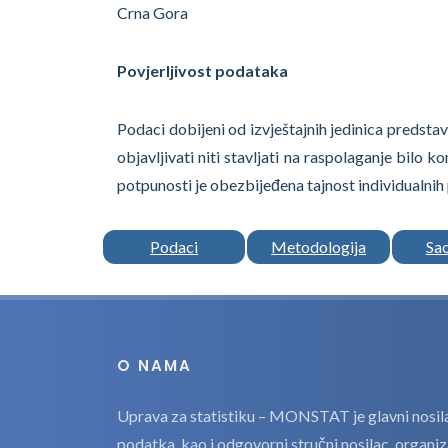
Crna Gora
Povjerljivost podataka
Podaci dobijeni od izvještajnih jedinica predstavl
objavljivati niti stavljati na raspolaganje bilo k
potpunosti je obezbijeđena tajnost individualnih
Podaci
Metodologija
Sa
O NAMA
Uprava za statistiku – MONSTAT je glavni nosilac
podatka, kao i odgovorni stručni nosilac, organi