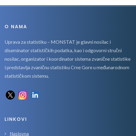
O NAMA
Uprava za statistiku – MONSTAT je glavni nosilac i
diseminator statističkih podatka, kao i odgovorni stručni
nosilac, organizator i koordinator sistema zvanične statistike
i predstavlja zvaničnu statistiku Crne Gore u međunarodnom
statističkom sistemu.
LINKOVI
Naslovna