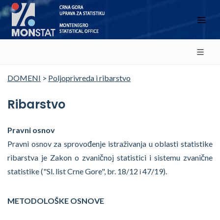
DOMENI
>
Poljoprivreda i ribarstvo
Ribarstvo
Pravni osnov
Pravni osnov za sprovođenje istraživanja u oblasti statistike
ribarstva je Zakon o zvaničnoj statistici i sistemu zvanične
statistike ("Sl. list Crne Gore", br. 18/12
47/19).
i
METODOLOŠKE OSNOVE