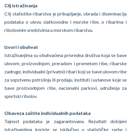
Cilj istraživanja
Cilj statistike ribarstva je prikupljanje, obrada i diseminacija
podataka o ulovu slatkovodne i morske ribe, o ribarima i
ribolovnim sredstvima u morskom ribarstvu.
Izvori i obuhvat
Istraživanjima su obuhvaćena privredna društva koja se bave
ulovom, proizvodnjom, preradom i prometom ribe, ribarske
zadruge, individualni (privatni) ribari koji se bave ulovom ribe
za sopstvenu potrošnju ili prodaju, instituti i ustanove koje se
bave proizvodnjom ribe, nacionalni parkovi, udruženja za
sportski ribolov.
Obaveza zaštite individualnih podataka
Tajnost podataka je zagarantovana. Rezultati dobijeni
istraživanjima koriste se isključivo u statističke svrhe i