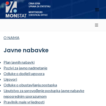
O NAMA
Javne nabavke
Plan javnih nabavki
Pozivi za javno nadmetanje
Odluke o dodjeli ugovora
Ugovori
Odluke o obustavljanju postupka
Uputstvo za sprovođenje postupka javne nabavke
neposrednim sporazumom
Pravilnik male vrijednosti