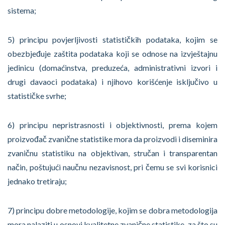
sistema;
5) principu povjerljivosti statističkih podataka, kojim se
obezbjeđuje zaštita podataka koji se odnose na izvještajnu
jedinicu (domaćinstva, preduzeća, administrativni izvori i
drugi davaoci podataka) i njihovo korišćenje isključivo u
statističke svrhe;
6) principu nepristrasnosti i objektivnosti, prema kojem
proizvođač zvanične statistike mora da proizvodi i diseminira
zvaničnu statistiku na objektivan, stručan i transparentan
način, poštujući naučnu nezavisnost, pri čemu se svi korisnici
jednako tretiraju;
7) principu dobre metodologije, kojim se dobra metodologija
mora nalaziti u osnovi kvalitetne zvanične statistike, za što su