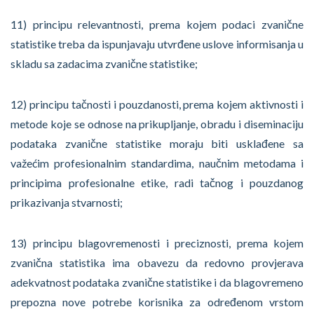
11) principu relevantnosti, prema kojem podaci zvanične
statistike treba da ispunjavaju utvrđene uslove informisanja u
skladu sa zadacima zvanične statistike;
12) principu tačnosti i pouzdanosti, prema kojem aktivnosti i
metode koje se odnose na prikupljanje, obradu i diseminaciju
podataka zvanične statistike moraju biti usklađene sa
važećim profesionalnim standardima, naučnim metodama i
principima profesionalne etike, radi tačnog i pouzdanog
prikazivanja stvarnosti;
13) principu blagovremenosti i preciznosti, prema kojem
zvanična statistika ima obavezu da redovno provjerava
adekvatnost podataka zvanične statistike i da blagovremeno
prepozna nove potrebe korisnika za određenom vrstom