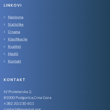
LINKOVI
Naslovna
Statistike
O nama
Klasifikacije
Kvalitet
Mediji
Kontakt
KONTAKT
IV Proleterske 2,
81000 Podgorica,Crna Gora
+382 20/230-811
contact@monstat.org