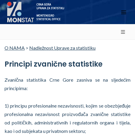
O NAMA
>
Nadležnost Uprave za statistiku
Principi zvanične statistike
Zvanična statistika Crne Gore zasniva se na sljedećim
principima:
1) principu profesionalne nezavisnosti, kojim se obezbjeđuje
profesionalna nezavisnost proizvođača zvanične statistike
od političkih, administrativnih i regulatornih organa i tijela,
kao i od subjekata u privatnom sektoru;