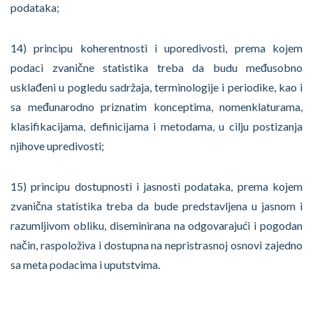
podataka;
14) principu koherentnosti i uporedivosti, prema kojem
podaci zvanične statistika treba da budu međusobno
usklađeni u pogledu sadržaja, terminologije i periodike, kao i
sa međunarodno priznatim konceptima, nomenklaturama,
klasifikacijama, definicijama i metodama, u cilju postizanja
njihove upredivosti;
15) principu dostupnosti i jasnosti podataka, prema kojem
zvanična statistika treba da bude predstavljena u jasnom i
razumljivom obliku, diseminirana na odgovarajući i pogodan
način, raspoloživa i dostupna na nepristrasnoj osnovi zajedno
sa meta podacima i uputstvima.