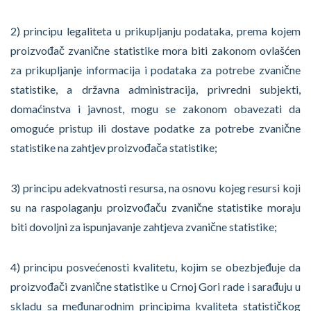
2) principu legaliteta u prikupljanju podataka, prema kojem
proizvođač zvanične statistike mora biti zakonom ovlašćen
za prikupljanje informacija i podataka za potrebe zvanične
statistike, a državna administracija, privredni subjekti,
domaćinstva i javnost, mogu se zakonom obavezati da
omoguće pristup ili dostave podatke za potrebe zvanične
statistike na zahtjev proizvođača statistike;
3) principu adekvatnosti resursa, na osnovu kojeg resursi koji
su na raspolaganju proizvođaču zvanične statistike moraju
biti dovoljni za ispunjavanje zahtjeva zvanične statistike;
4) principu posvećenosti kvalitetu, kojim se obezbjeđuje da
proizvođači zvanične statistike u Crnoj Gori rade i sarađuju u
skladu sa međunarodnim principima kvaliteta statističkog