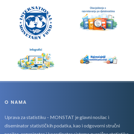
O NAMA
Uprava za statistiku – MONSTAT je glavni nosilac i
diseminator statističkih podatka, kao i odgovorni stručni
nosilac, organizator i koordinator sistema zvanične statistike