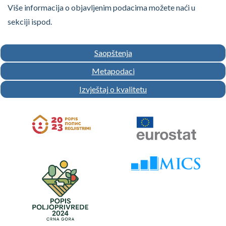
Više informacija o objavljenim podacima možete naći u
sekciji ispod.
Saopštenja
Metapodaci
Izvještaj o kvalitetu