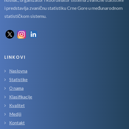
i predstavlja zvaničnu statistiku Crne Gore u međunarodnom
statističkom sistemu.
LINKOVI
Naslovna
Statistike
O nama
Klasifikacije
Kvalitet
Mediji
Kontakt