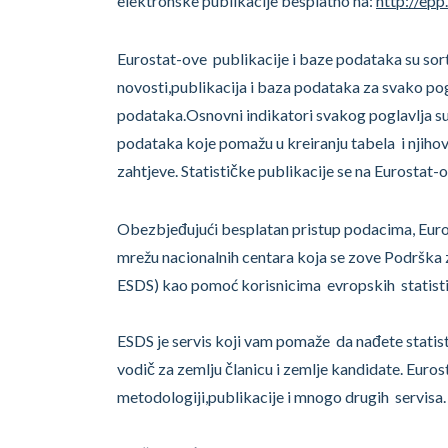
elektronske publikacije besplatno na:
http://epp
Eurostat-ove publikacije i baze podataka su sor
novosti,publikacija i baza podataka za svako po
podataka.Osnovni indikatori svakog poglavlja su
podataka koje pomažu u kreiranju tabela i njihovi
zahtjeve. Statističke publikacije se na Eurostat
Obezbjeđujući besplatan pristup podacima, Euros
mrežu nacionalnih centara koja se zove Podrška 
ESDS) kao pomoć korisnicima evropskih statisti
ESDS je servis koji vam pomaže da nađete statisti
vodič za zemlju članicu i zemlje kandidate. Euros
metodologiji,publikacije i mnogo drugih servisa.