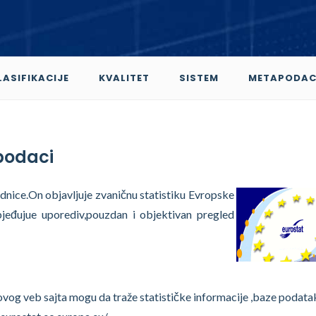
LASIFIKACIJE
KVALITET
SISTEM
METAPODAC
 podaci
ednice.On objavljuje zvaničnu statistiku Evropske
bjeđujue uporediv,pouzdan i objektivan pregled
og veb sajta mogu da traže statističke informacije ,baze podatak