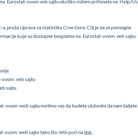
u na Eurostat-ovom veb sajtu ukoliko mišem pritisnete na Help/Us
-a, pruža Uprava za statistiku Crne Gore. Cilj je da se pomogne
ormacije koje su dostupne besplatno na Eurostat-ovom veb sajtu i
unije
t-ovom veb sajtu
eb sajtu
stat-ovom web sajtu molimo vas da budete slobodni da nam šaljete
at-ovom web sajtu tako što ćete poći na
link
.