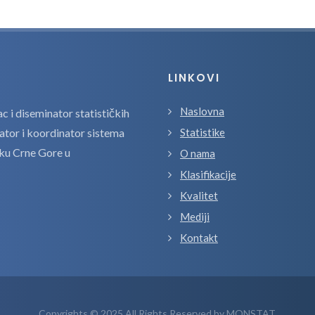
LINKOVI
Naslovna
 i diseminator statističkih
zator i koordinator sistema
Statistike
tiku Crne Gore u
O nama
Klasifikacije
Kvalitet
Mediji
Kontakt
Copyrights © 2025 All Rights Reserved by MONSTAT.