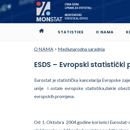
STATISTIKE
O NAMA
K
O NAMA
>
Medjunarodna saradnja
ESDS – Evropski statistički
Eurostat je statistička kancelarija Evropske zaj
unije i ostale evropske statistika,dakle obez
evropskih promjena.
Od 1. Oktobra 2004.godine korisnici Eurostat-ov