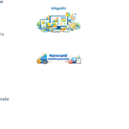
er
 u
 vaše