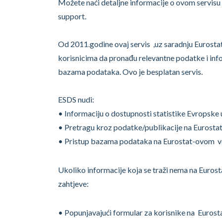
Možete naći detaljne informacije o ovom servis
support.
Od 2011.godine ovaj servis ,uz saradnju Eurostat
korisnicima da pronađu relevantne podatke i inf
bazama podataka. Ovo je besplatan servis.
ESDS nudi:
• Informaciju o dostupnosti statistike Evropske 
• Pretragu kroz podatke/publikacije na Eurosta
• Pristup bazama podataka na Eurostat-ovom v
Ukoliko informacije koja se traži nema na Euro
zahtjeve:
• Popunjavajući formular za korisnike na Eurost