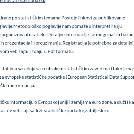
.eurostat.ec.europa.eu/
.
tirane po statističkim temama.Postoje linkovi za publikovanje
glavlje.Metodološko poglavlje nam pomaže u interpretiranju
 organizovani u tabele. Detaljne informacije se mogu naći u baza
h prezentacija ili preuzimanja. Registracija je potrebna za detaljni
-ovom veb sajtu izdaju u Pdf formatu.
tat ima saradnju sa centralnim statističkim zavodima i tako je na
za evropske statističke podatke (European Statistical Data Suppor
čkih informacija.
čku informaciju o Evropskoj uniji i zemljama euro zone, a služi i k
tat-ov veb sajt sadrži statističke podatke,zabilješke o