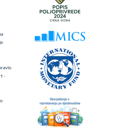
ma
je
pravio
t -
ao