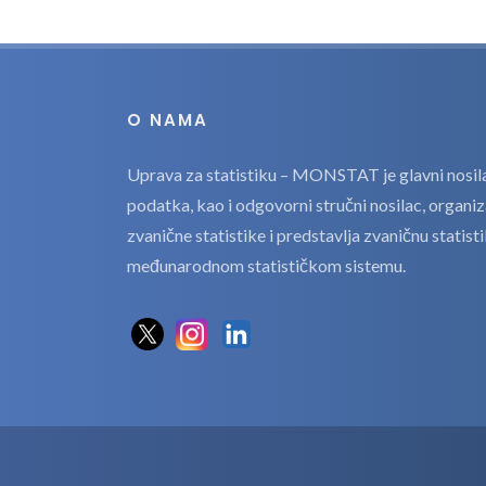
O NAMA
Uprava za statistiku – MONSTAT je glavni nosilac
podatka, kao i odgovorni stručni nosilac, organi
zvanične statistike i predstavlja zvaničnu statis
međunarodnom statističkom sistemu.