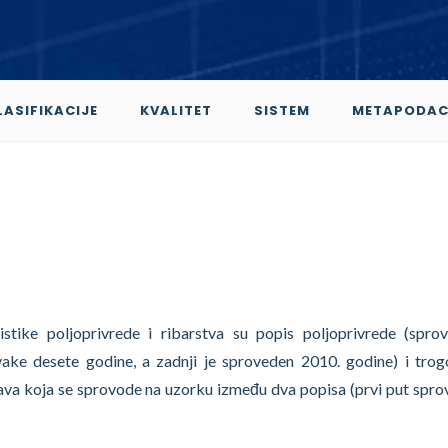
LASIFIKACIJE
KVALITET
SISTEM
METAPODAC
istike poljoprivrede i ribarstva su popis poljoprivrede (spro
vake desete godine, a zadnji je sproveden 2010. godine) i trog
stava koja se sprovode na uzorku između dva popisa (prvi put spr