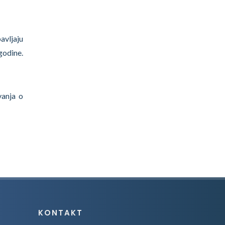
avljaju
godine.
vanja o
KONTAKT