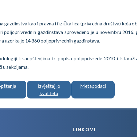
azdinstva kao i pravna i fizička lica (privredna društva) koja ob
turi poljoprivrednih gazdinstava sprovedeno je u novembru 2016. 
a uzorka je 14 860 poljoprivrednih gazdinstava.
ologiji i saopštenjima iz popisa poljoprivrede 2010 i istaraži
i u sekcijama.
opštenja
Izvještaji o
Metapodaci
kvalitetu
LINKOVI