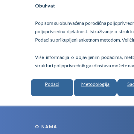
Obuhvat
Popisom su obuhvaćena porodična poljoprivredna g
poljoprivrednu djelatnost. Istraživanje o struk
Podaci su prikupljeni anketnom metodom. Veličin
Više informacija o objavljenim podacima, metod
strukturi poljoprivrednih gazdinstava možete nać
Podaci
Metodologija
Sa
O NAMA