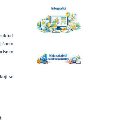
rukturi
ljišnom
orisnim
koji se
t.