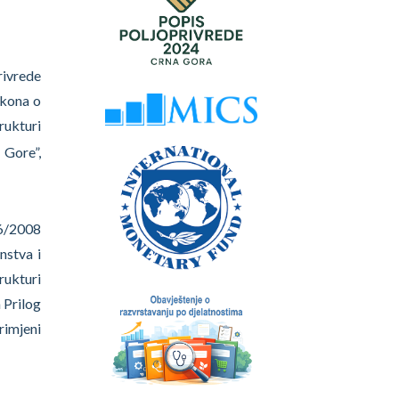
rivrede
akona o
rukturi
 Gore”,
66/2008
nstva i
rukturi
 Prilog
rimjeni