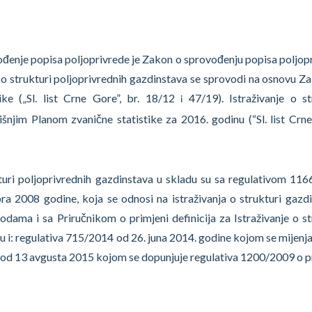
ođenje popisa poljoprivrede je Zakon o sprovođenju popisa poljop
nje o strukturi poljoprivrednih gazdinstava se sprovodi na osnovu Z
tike („Sl. list Crne Gore”, br. 18/12
47/19). Istraživanje o st
i
šnjim Planom zvanične statistike za 2016. godinu (“Sl. list Crne
kturi poljoprivrednih gazdinstava u skladu su sa regulativom 11
 2008 godine, koja se odnosi na istraživanja o strukturi gazdi
dama i sa Priručnikom o primjeni definicija za Istraživanje o st
u i: regulativa 715/2014 od 26. juna 2014. godine kojom se mijenja
1 od 13 avgusta 2015 kojom se dopunjuje regulativa 1200/2009 o p