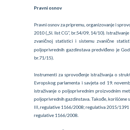
Pravni osnov
Pravni osnov za pripremu, organizovanje i sprov
2010 („Sl. list CG”, br.54/09, 14/10). Istraživa
zvaničnoj statistici i sistemu zvanične statis
poljoprivrednih gazdinstava predviđeno je Godi
br.71/15).
Instrumenti za sprovođenje istraživanja o stru
Evropskog parlamenta i savjeta od 19. novembra
istraživanje o poljoprivrednim proizvodnim meto
poljoprivrednih gazdinstava. Takođe, korišćene s
III, regulative 1166/2008; regulativa 2015/139
regulative 1166/2008.