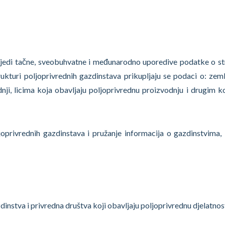
zbijedi tačne, sveobuhvatne i međunarodno uporedive podatke o st
rukturi poljoprivrednih gazdinstava prikupljaju se podaci o: zem
nji, licima koja obavljaju poljoprivrednu proizvodnju i drugim k
ljoprivrednih gazdinstava i pružanje informacija o gazdinstvima, 
instva i privredna društva koji obavljaju poljoprivrednu djelatnos