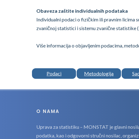
Obaveza zaštite individualnih podataka
Individualni podaci o fizičkim ili pravnim licima 
zvaničnoj statistici i sistemu zvanične statistike (
Više informacija o objavljenim podacima, metodo
Podaci
Metodologija
Sa
O NAMA
Uprava za statistiku – MONSTAT je glavni nosilac
podatka, kao i odgovorni stručni nosilac, organi