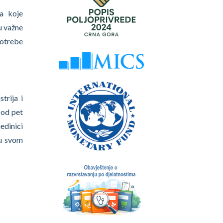
da koje
u važne
potrebe
trija i
 od pet
dinici
 u svom