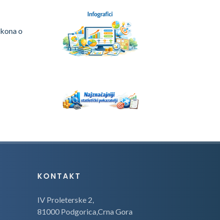
Zakona o
KONTAKT
IV Proleterske 2,
81000 Podgorica,Crna Gora