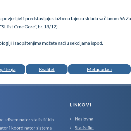
su povjerljivi i predstavljaju službenu tajnu u skladu sa članom 56 
"Sl. list Crne Gore", br. 18/12).
logiji i saopštenjima možete naći u sekcijama ispod.
opštenja
Kvalitet
Metapodaci
LINKOVI
Naslovna
 i diseminator statističkih
zator i koordinator sistema
Statistike