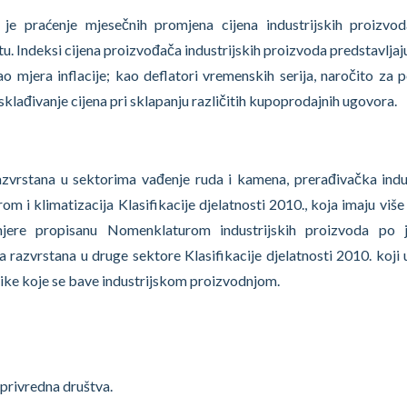
a je praćenje mjesečnih promjena cijena industrijskih proizvo
. Indeksi cijena proizvođača industrijskih proizvoda predstavljaj
o mjera inflacije; kao deflatori vremenskih serija, naročito za 
usklađivanje cijena pri sklapanju različitih kupoprodajnih ugovora.
zvrstana u sektorima vađenje ruda i kamena, prerađivačka indus
 i klimatizacija Klasifikacije djelatnosti 2010., koja imaju više
mjere propisanu Nomenklaturom industrijskih proizvoda po je
 razvrstana u druge sektore Klasifikacije djelatnosti 2010. koji
like koje se bave industrijskom proizvodnjom.
privredna društva.