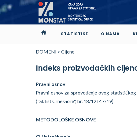
STATISTIKE
O NAMA
K
DOMENI
>
Cijene
Indeks proizvođačkih cijen
Pravni osnov
Pravni osnov za sprovođenje ovog statističkog is
("Sl. list Crne Gore", br. 18/12
47/19).
i
METODOLOŠKE OSNOVE
Cilj istraživanja