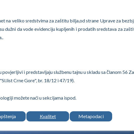
et na veliko sredstvima za zaštitu bilja,od strane Uprave za bezb
 su dužni da vode evidenciju kupljenih i prodatih sredstava za zašti
..
su povjerljivi i predstavljaju službenu tajnu u skladu sa članom 56 
"Sl.list Crne Gore", br. 18/12 i 47/19).
logiji možete naći u sekcijama ispod.
opštenja
Kvalitet
Metapodaci