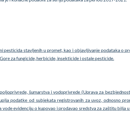
čini pesticida stavljenih u promet, kao i objavljivanje podataka o p
Gore za fungicide, herbicide, insekticide i ostale pesticide.
 poljoprivrede, šumarstva i vodoprivrede (Uprava za bezbjednost
ikuplja podatke od subjekata registrovanih za uvoz, odnosno pr
 da vode evidenciju o kupovao i prodavao sredstva za zaštitu bilja u