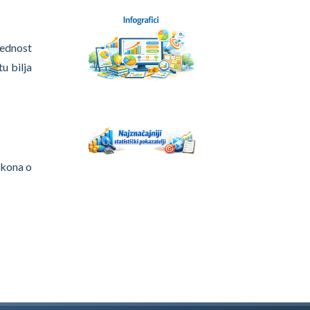
jednost
tu bilja
Zakona o