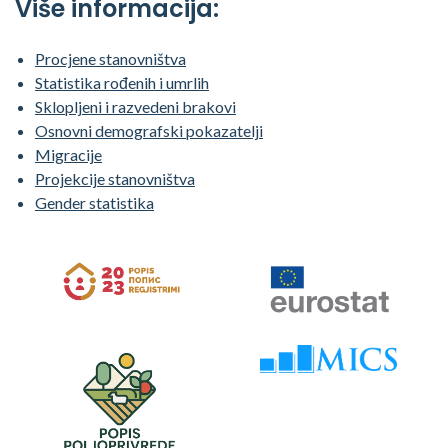
Više informacija:
Procjene stanovništva
Statistika rođenih i umrlih
Sklopljeni i razvedeni brakovi
Osnovni demografski pokazatelji
Migracije
Projekcije stanovništva
Gender statistika