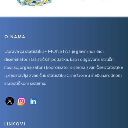
O NAMA
Uprava za statistiku – MONSTAT je glavni nosilac i
diseminator statističkih podatka, kao i odgovorni stručni
nosilac, organizator i koordinator sistema zvanične statistike
i predstavlja zvaničnu statistiku Crne Gore u međunarodnom
statističkom sistemu.
LINKOVI