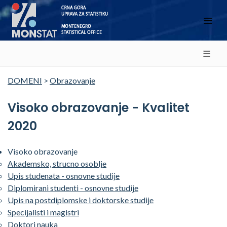
DOMENI
>
Obrazovanje
Visoko obrazovanje - Kvalitet
2020
Visoko obrazovanje
Akademsko, strucno osoblje
Upis studenata - osnovne studije
Diplomirani studenti - osnovne studije
Upis na postdiplomske i doktorske studije
Specijalisti i magistri
Doktori nauka