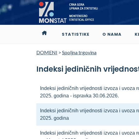
STATISTIKE
O NAMA
K
DOMENI
>
Spoljna trgovina
Indeksi jediničnih vrijednos
Indeksi jediničnih vrijednosti izvoza i uvoza 
2025. godina - ispravka 30.06.2026.
Indeksi jediničnih vrijednosti izvoza i uvoza 
2025. godina
Indeksi jediničnih vrijednosti izvoza i uvoza 