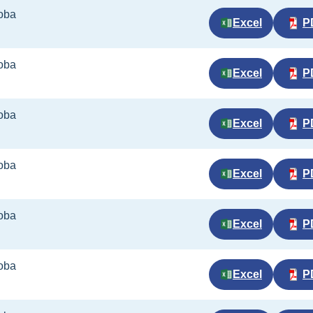
roba
Excel
P
roba
Excel
P
roba
Excel
P
roba
Excel
P
roba
Excel
P
roba
Excel
P