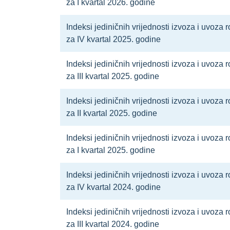
za I kvartal 2026. godine
Indeksi jediničnih vrijednosti izvoza i uvoza 
za IV kvartal 2025. godine
Indeksi jediničnih vrijednosti izvoza i uvoza 
za III kvartal 2025. godine
Indeksi jediničnih vrijednosti izvoza i uvoza 
za II kvartal 2025. godine
Indeksi jediničnih vrijednosti izvoza i uvoza 
za I kvartal 2025. godine
Indeksi jediničnih vrijednosti izvoza i uvoza 
za IV kvartal 2024. godine
Indeksi jediničnih vrijednosti izvoza i uvoza 
za III kvartal 2024. godine