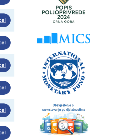
cel
cel
cel
cel
cel
cel