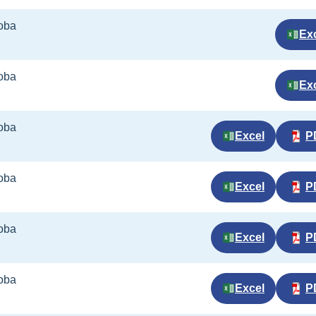
roba
Ex
roba
Ex
roba
Excel
P
roba
Excel
P
roba
Excel
P
roba
Excel
P