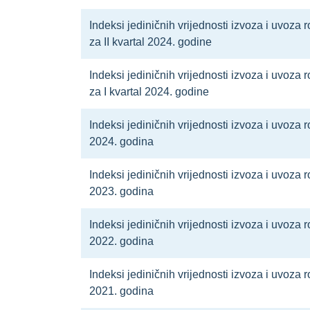
Indeksi jediničnih vrijednosti izvoza i uvoza 
za II kvartal 2024. godine
Indeksi jediničnih vrijednosti izvoza i uvoza 
za I kvartal 2024. godine
Indeksi jediničnih vrijednosti izvoza i uvoza 
2024. godina
Indeksi jediničnih vrijednosti izvoza i uvoza 
2023. godina
Indeksi jediničnih vrijednosti izvoza i uvoza 
2022. godina
Indeksi jediničnih vrijednosti izvoza i uvoza 
2021. godina