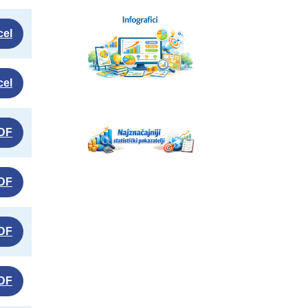
cel
cel
DF
DF
DF
DF