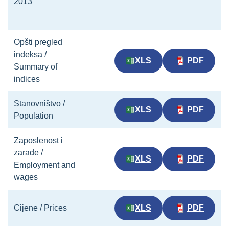
2013
Opšti pregled
indeksa /
XLS
PDF
Summary of
indices
Stanovništvo /
XLS
PDF
Population
Zaposlenost i
zarade /
XLS
PDF
Employment and
wages
Cijene / Prices
XLS
PDF