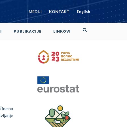
MEDIJI
KONTAKT
English
I
PUBLIKACIJE
LINKOVI
ačine na
vljanje