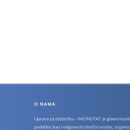
O NAMA
Uprava za statistiku – MONSTAT je glavni nosilac
podatka, kao i odgovorni stručni nosilac, organi