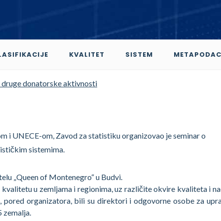
LASIFIKACIJE
KVALITET
SISTEM
METAPODAC
 druge donatorske aktivnosti
 i UNECE-om, Zavod za statistiku organizovao je seminar o
tističkim sistemima.
hotelu „Queen of Montenegro“ u Budvi.
 kvalitetu u zemljama i regionima, uz različite okvire kvaliteta i n
 pored organizatora, bili su direktori i odgovorne osobe za upra
5 zemalja.