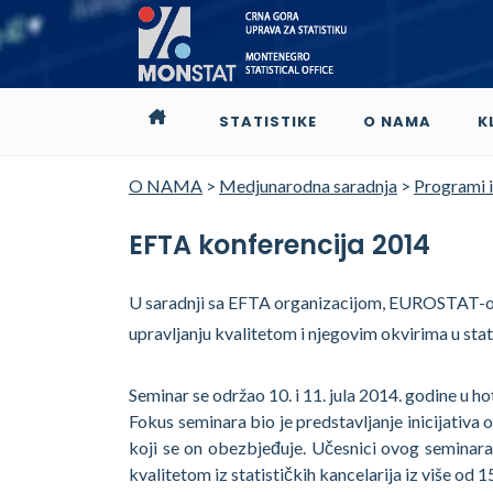
STATISTIKE
O NAMA
K
O NAMA
>
Medjunarodna saradnja
>
Programi i
EFTA konferencija 2014
U saradnji sa EFTA organizacijom, EUROSTAT-om
upravljanju kvalitetom i njegovim okvirima u sta
Seminar se održao 10. i 11. jula 2014. godine u 
Fokus seminara bio je predstavljanje inicijativa o
koji se on obezbjeđuje. Učesnici ovog seminara,
kvalitetom iz statističkih kancelarija iz više od 1