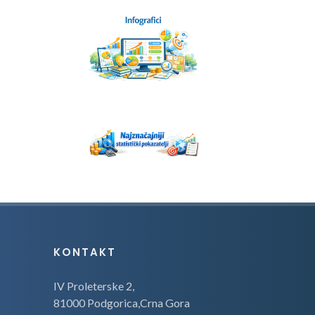
KONTAKT
IV Proleterske 2,
81000 Podgorica,Crna Gora