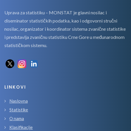
Uprava za statistiku – MONSTAT je glavni nosilac i
diseminator statističkih podatka, kao i odgovorni stručni
nosilac, organizator i koordinator sistema zvanične statistike
i predstavlja zvaničnu statistiku Crne Gore u međunarodnom
statističkom sistemu.
LINKOVI
Naslovna
Statistike
O nama
Klasifikacije