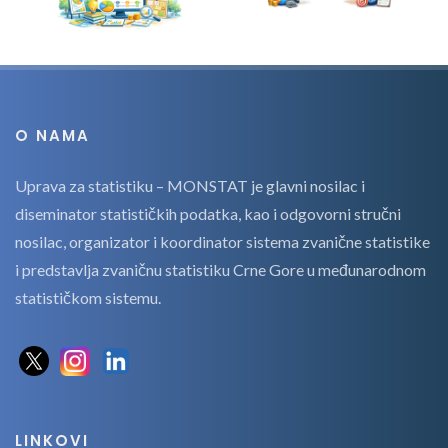
O NAMA
Uprava za statistiku – MONSTAT je glavni nosilac i
diseminator statističkih podatka, kao i odgovorni stručni
nosilac, organizator i koordinator sistema zvanične statistike
i predstavlja zvaničnu statistiku Crne Gore u međunarodnom
statističkom sistemu.
LINKOVI