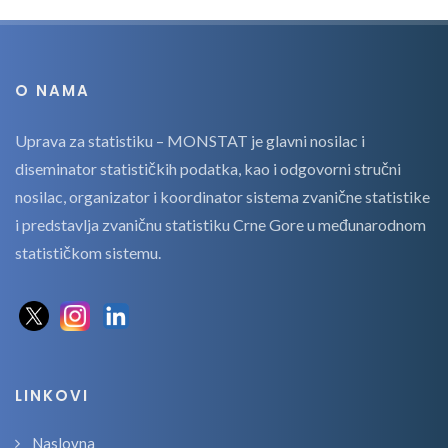
O NAMA
Uprava za statistiku – MONSTAT je glavni nosilac i
diseminator statističkih podatka, kao i odgovorni stručni
nosilac, organizator i koordinator sistema zvanične statistike
i predstavlja zvaničnu statistiku Crne Gore u međunarodnom
statističkom sistemu.
LINKOVI
Naslovna