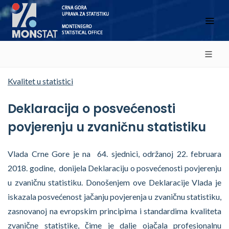
Kvalitet u statistici
Deklaracija o posvećenosti
povjerenju u zvaničnu statistiku
Vlada Crne Gore je na 64. sjednici, održanoj 22. februara
2018. godine, donijela Deklaraciju o posvećenosti povjerenju
u zvaničnu statistiku. Donošenjem ove Deklaracije Vlada je
iskazala posvećenost jačanju povjerenja u zvaničnu statistiku,
zasnovanoj na evropskim principima i standardima kvaliteta
zvanične statistike, čime je dalje ojačala profesionalnu