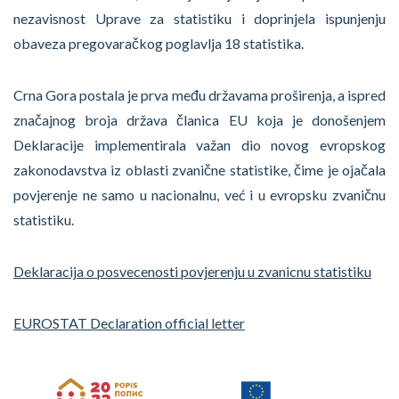
nezavisnost Uprave za statistiku i doprinjela ispunjenju
obaveza pregovaračkog poglavlja 18 statistika.
Crna Gora postala je prva među državama proširenja, a ispred
značajnog broja država članica EU koja je donošenjem
Deklaracije implementirala važan dio novog evropskog
zakonodavstva iz oblasti zvanične statistike, čime je ojačala
povjerenje ne samo u nacionalnu, već i u evropsku zvaničnu
statistiku.
Deklaracija o posvecenosti povjerenju u zvanicnu statistiku
EUROSTAT Declaration official letter