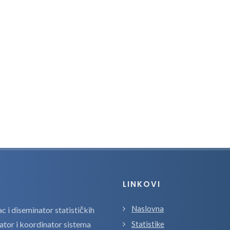
LINKOVI
Naslovna
 i diseminator statističkih
zator i koordinator sistema
Statistike