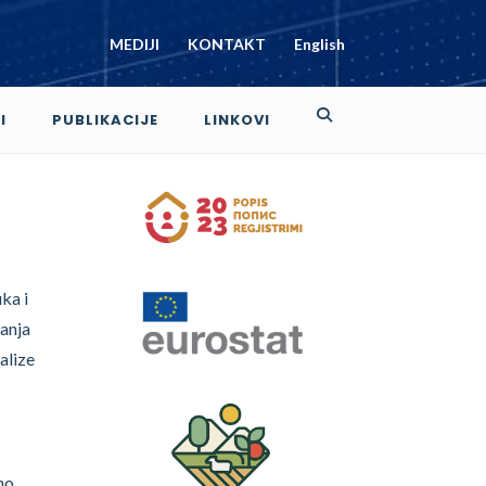
MEDIJI
KONTAKT
English
I
PUBLIKACIJE
LINKOVI
ka i
vanja
alize
no