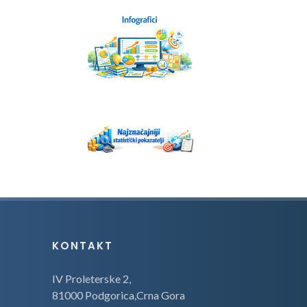
KONTAKT
IV Proleterske 2,
81000 Podgorica,Crna Gora