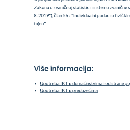
Zakonu o zvaničnoj statistici i sistemu zvanične s
8. 2019"), član 56 : "Individualni podaci o fizički
tajnu".
Više informacija:
Upotreba IKT u domaćinstvima i od strane po
Upotreba IKT u preduzećima