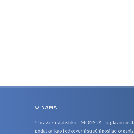
O NAMA
Uprava za statistiku – MONSTAT je glavni nosilac
podatka, kao i odgovorni stručni nosilac, organi