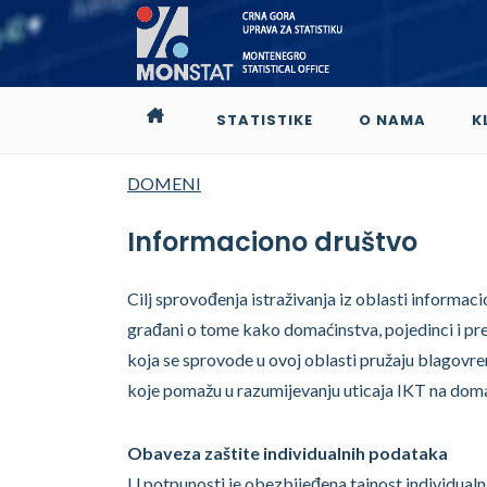
STATISTIKE
O NAMA
K
DOMENI
Informaciono društvo
Cilj sprovođenja istraživanja iz oblasti informac
građani o tome kako domaćinstva, pojedinci i pr
koja se sprovode u ovoj oblasti pružaju blagovr
koje pomažu u razumijevanju uticaja IKT na doma
Obaveza zaštite individualnih podataka
U potpunosti je obezbijeđena tajnost individualn