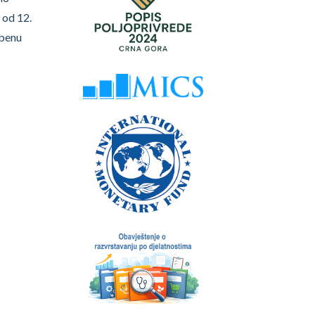
 od 12.
žbenu