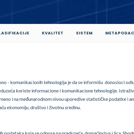
LASIFIKACIJE
KVALITET
SISTEM
METAPODAC
iono - komunikacionih tehnologija je da se informišu donosioci odlu
eduzeća koriste informacione i komunikacione tehnologije. Istraži
emeno i na međunarodnom nivou uporedive statističke podatke i an
ću ekonomiju, društvo i životnu sredinu.
ih podataka koja se odnose na preduzeća, domaćinstva i lica. Shod