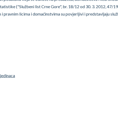
tatistike ("Službeni list Crne Gore", br. 18/12 od 30. 3. 2012, 47/19
m i pravnim licima i domaćinstvima su povjerljivi i predstavljaju slu
jedinaca