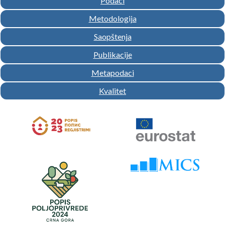
Podaci
Metodologija
Saopštenja
Publikacije
Metapodaci
Kvalitet