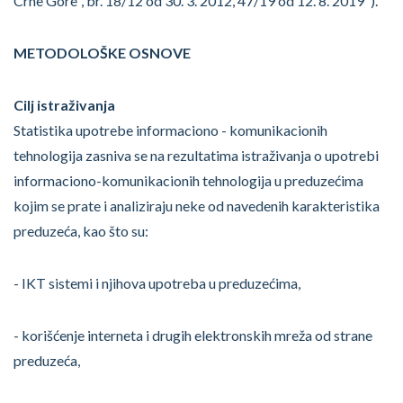
Crne Gore", br. 18/12 od 30. 3. 2012, 47/19 od 12. 8. 2019").
METODOLOŠKE OSNOVE
Cilj istraživanja
Statistika upotrebe informaciono - komunikacionih
tehnologija zasniva se na rezultatima istraživanja o upotrebi
informaciono-komunikacionih tehnologija u preduzećima
kojim se prate i analiziraju neke od navedenih karakteristika
preduzeća, kao što su:
- IKT sistemi i njihova upotreba u preduzećima,
- korišćenje interneta i drugih elektronskih mreža od strane
preduzeća,