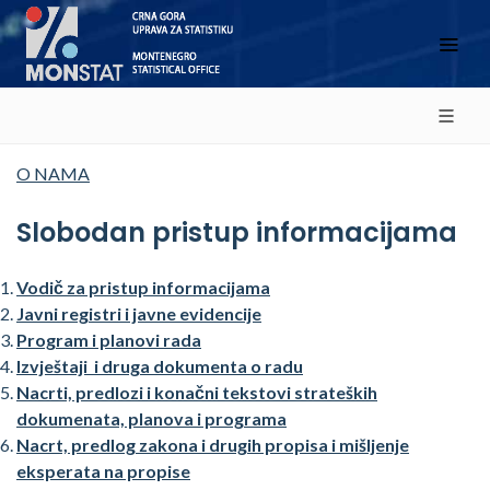
O NAMA
Slobodan pristup informacijama
Vodič za pristup informacijama
Javni registri i javne evidencije
Program i planovi rada
Izvještaji i druga dokumenta o radu
Nacrti, predlozi i konačni tekstovi strateških
dokumenata, planova i programa
Nacrt, predlog zakona i drugih propisa i mišljenje
eksperata na propise