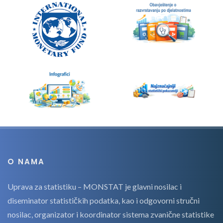
O NAMA
Uprava za statistiku – MONSTAT je glavni nosilac i
diseminator statističkih podatka, kao i odgovorni stručni
nosilac, organizator i koordinator sistema zvanične statistike