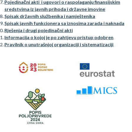
Pojedinačni akti i ugovori o raspolaganju finansijskim
sredstvima iz javnih prihoda i državne imovine
Spisak državnih službenika i namještenika
Spisak javnih funkcionera sa iznosima zarada i naknada
Rješenja i drugi pojedinačni akti
Informacija o kojoj je po zahtjevu pristup odobren
Pravilnik o unutrašnjoj organizaciji i sistematizaciji