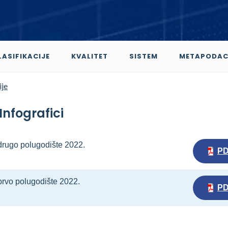
LASIFIKACIJE
KVALITET
SISTEM
METAPODAC
ije
Infografici
 drugo polugodište 2022.
P
prvo polugodište 2022.
P