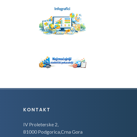
KONTAKT
IV Proleterske 2,
81000 Podgorica,Crna Gora