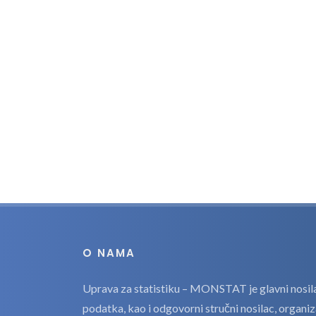
O NAMA
Uprava za statistiku – MONSTAT je glavni nosilac
podatka, kao i odgovorni stručni nosilac, organi