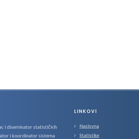
LINKOVI
Naslovna
 i diseminator statističkih
zator i koordinator sistema
Statistike