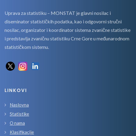
Uprava za statistiku – MONSTAT je glavni nosilac i
diseminator statističkih podatka, kao i odgovorni stručni
nosilac, organizator i koordinator sistema zvanične statistike
i predstavlja zvaničnu statistiku Crne Gore u međunarodnom
statističkom sistemu.
LINKOVI
Naslovna
Statistike
O nama
Klasifikacije