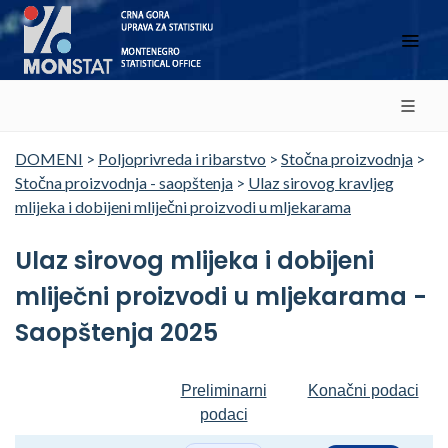
DOMENI
>
Poljoprivreda i ribarstvo
>
Stočna proizvodnja
>
Stočna proizvodnja - saopštenja
>
Ulaz sirovog kravljeg
mlijeka i dobijeni mliječni proizvodi u mljekarama
Ulaz sirovog mlijeka i dobijeni
mliječni proizvodi u mljekarama -
Saopštenja 2025
Preliminarni
Konačni podaci
podaci