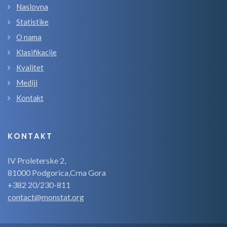
Naslovna
Statistike
O nama
Klasifikacije
Kvalitet
Mediji
Kontakt
KONTAKT
IV Proleterske 2,
81000 Podgorica,Crna Gora
+382 20/230-811
contact@monstat.org