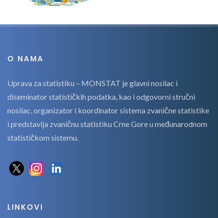
O NAMA
Uprava za statistiku – MONSTAT je glavni nosilac i
diseminator statističkih podatka, kao i odgovorni stručni
nosilac, organizator i koordinator sistema zvanične statistike
i predstavlja zvaničnu statistiku Crne Gore u međunarodnom
statističkom sistemu.
LINKOVI