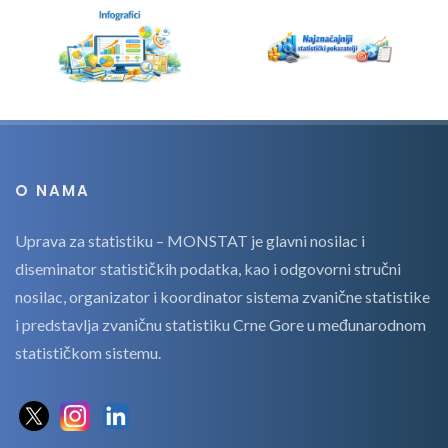
O NAMA
Uprava za statistiku – MONSTAT je glavni nosilac i
diseminator statističkih podatka, kao i odgovorni stručni
nosilac, organizator i koordinator sistema zvanične statistike
i predstavlja zvaničnu statistiku Crne Gore u međunarodnom
statističkom sistemu.