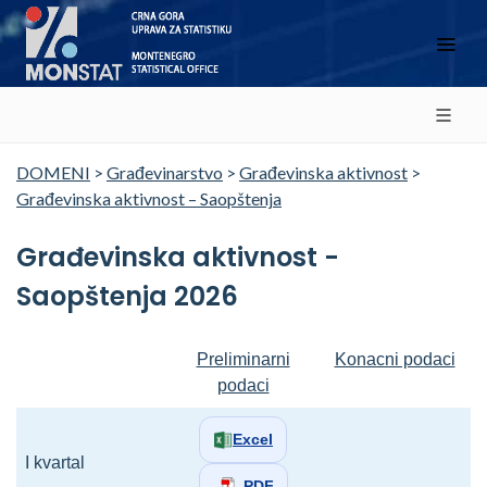
DOMENI
>
Građevinarstvo
>
Građevinska aktivnost
>
Građevinska aktivnost – Saopštenja
Građevinska aktivnost -
Saopštenja 2026
Preliminarni
Konacni podaci
podaci
Excel
I kvartal
PDF