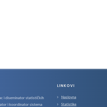
LINKOVI
Naslovna
 i diseminator statističkih
zator i koordinator sistema
Statistike