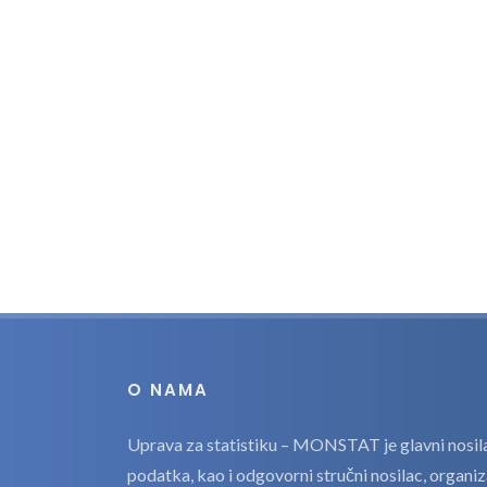
O NAMA
Uprava za statistiku – MONSTAT je glavni nosilac
podatka, kao i odgovorni stručni nosilac, organi