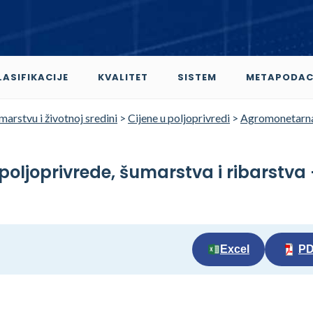
LASIFIKACIJE
KVALITET
SISTEM
METAPODAC
marstvu i životnoj sredini
>
Cijene u poljoprivredi
>
Agromonetarn
poljoprivrede, šumarstva i ribarstva 
Excel
P