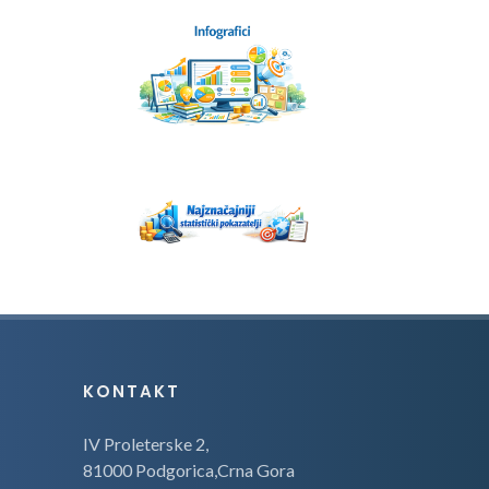
KONTAKT
IV Proleterske 2,
81000 Podgorica,Crna Gora