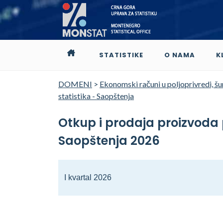
STATISTIKE
O NAMA
K
DOMENI
>
Ekonomski računi u poljoprivredi, šu
statistika - Saopštenja
Otkup i prodaja proizvoda 
Saopštenja 2026
I kvartal 2026