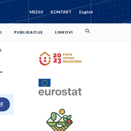
MEDIJI
KONTAKT
English
I
PUBLIKACIJE
LINKOVI
a
-
DF