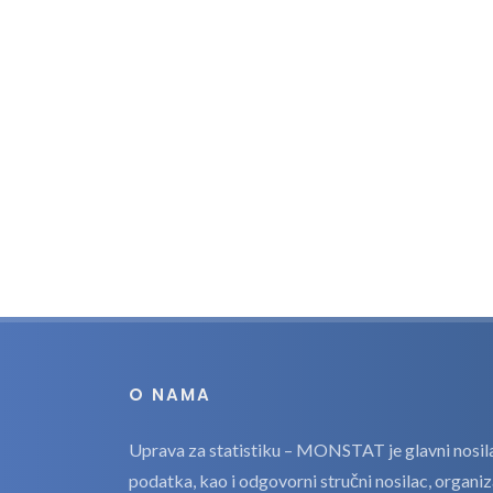
O NAMA
Uprava za statistiku – MONSTAT je glavni nosilac
podatka, kao i odgovorni stručni nosilac, organi