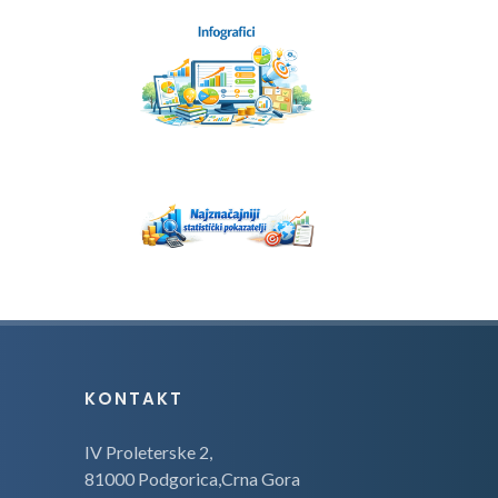
KONTAKT
IV Proleterske 2,
81000 Podgorica,Crna Gora