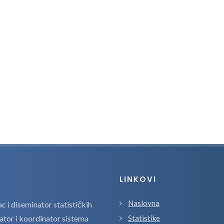
LINKOVI
Naslovna
 i diseminator statističkih
zator i koordinator sistema
Statistike