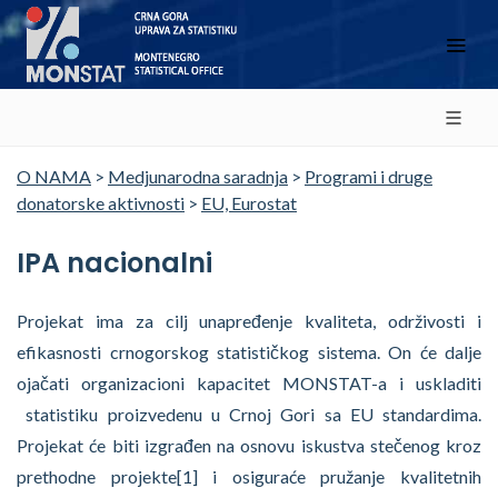
O NAMA
>
Medjunarodna saradnja
>
Programi i druge
donatorske aktivnosti
>
EU, Eurostat
IPA nacionalni
Projekat ima za cilj unapređenje kvaliteta, održivosti i
efikasnosti crnogorskog statističkog sistema. On će dalje
ojačati organizacioni kapacitet MONSTAT-a i uskladiti
statistiku proizvedenu u Crnoj Gori sa EU standardima.
Projekat će biti izgrađen na osnovu iskustva stečenog kroz
prethodne projekte[1] i osiguraće pružanje kvalitetnih