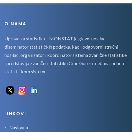
O NAMA
Uprava za statistiku – MONSTAT je glavni nosilac i
diseminator statističkih podatka, kao i odgovorni stručni
nosilac, organizator i koordinator sistema zvanične statistike
i predstavlja zvaničnu statistiku Crne Gore u međunarodnom
statističkom sistemu.
LINKOVI
Naslovna