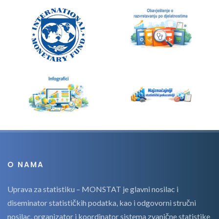
O NAMA
Uprava za statistiku – MONSTAT je glavni nosilac i
diseminator statističkih podatka, kao i odgovorni stručni
nosilac, organizator i koordinator sistema zvanične statistike