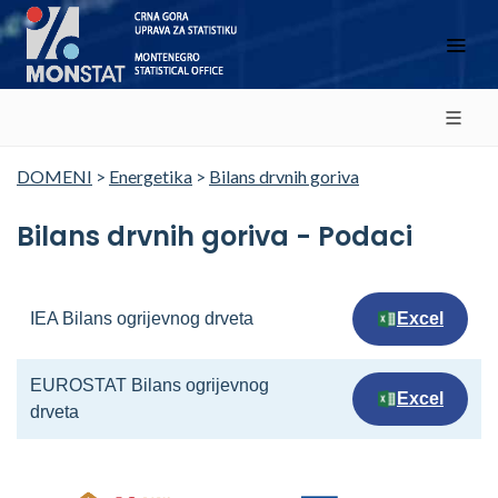
DOMENI
>
Energetika
>
Bilans drvnih goriva
Bilans drvnih goriva - Podaci
IEA Bilans ogrijevnog drveta
Excel
EUROSTAT Bilans ogrijevnog
Excel
drveta