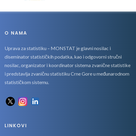
O NAMA
Uprava za statistiku – MONSTAT je glavni nosilac i
diseminator statističkih podatka, kao i odgovorni stručni
nosilac, organizator i koordinator sistema zvanične statistike
i predstavlja zvaničnu statistiku Crne Gore u međunarodnom
statističkom sistemu.
LINKOVI