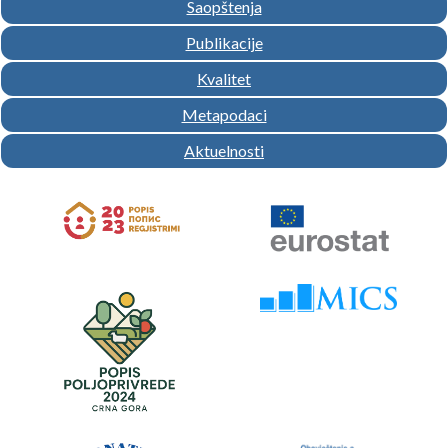
Saopštenja
Publikacije
Kvalitet
Metapodaci
Aktuelnosti