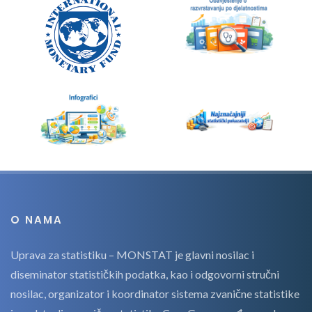
O NAMA
Uprava za statistiku – MONSTAT je glavni nosilac i
diseminator statističkih podatka, kao i odgovorni stručni
nosilac, organizator i koordinator sistema zvanične statistike