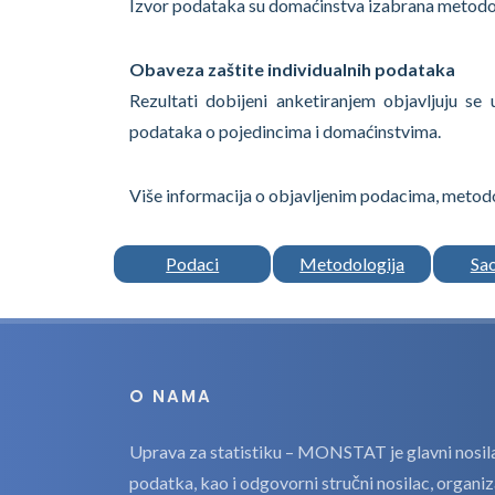
Izvor podataka su domaćinstva izabrana metodo
Obaveza zaštite individualnih podataka
Rezultati dobijeni anketiranjem objavljuju s
podataka o pojedincima i domaćinstvima.
Više informacija o objavljenim podacima, metodo
Podaci
Metodologija
Sa
O NAMA
Uprava za statistiku – MONSTAT je glavni nosilac
podatka, kao i odgovorni stručni nosilac, organi