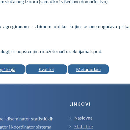
m slučajnog izbora (samačko i višečlano domaćinstvo).
e u agregiranom - zbirnom obliku, kojim se onemogućava prika
logiji i saopštenjima možete naći u sekcijama ispod.
opštenja
Kvalitet
Metapodaci
LINKOVI
Naslovna
 i diseminator statističkih
zator i koordinator sistema
Statistike