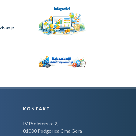
zivanje
KONTAKT
IV Proleterske 2,
81000 Podgorica,Crna Gora