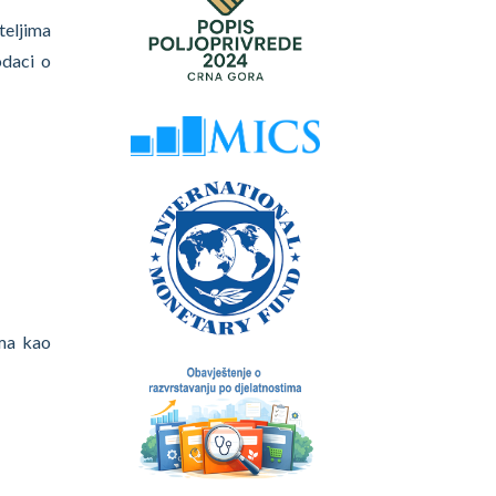
teljima
odaci o
ima kao