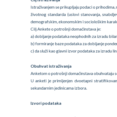
Istraživanjem se prikupljaju podaci o prihodima,
životnog standarda (uslovi stanovanja, snabd
demografskim, ekonomskim i sociološkim karak
Cilj Ankete o potrošnji domaćinstava je:
a) dobijanje podataka neophodnih za izradu bilan
b) formiranje baze podataka za dobijanje ponder
c) da služi kao glavni izvor podataka za izradu li
Obuhvat istraživanja
Anketom o potrošnji domaćinstava obuhvataju se 
U anketi je primijenjen dvoetapni stratifiko
sekundarnim jedinicama izbora.
Izvori podataka