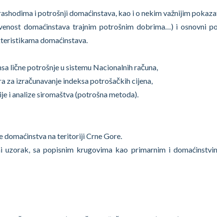
 rashodima i potrošnji domaćinstava, kao i o nekim važnijim pokaza
jevenost domaćinstava trajnim potrošnim dobrima…) i osnovni p
teristikama domaćinstava.
sa lične potrošnje u sistemu Nacionalnih računa,
a za izračunavanje indeksa potrošačkih cijena,
nije i analize siromaštva (potrošna metoda).
domaćinstva na teritoriji Crne Gore.
vani uzorak, sa popisnim krugovima kao primarnim i domaćinstv