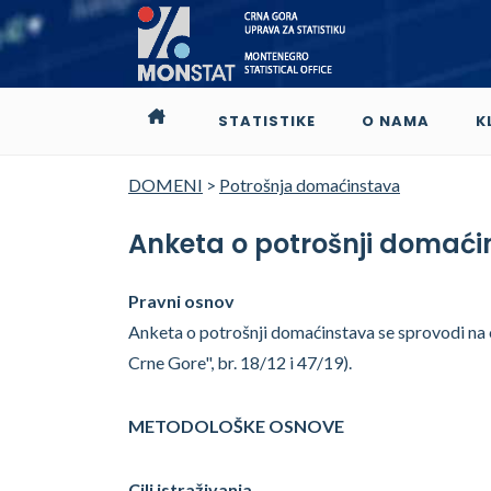
STATISTIKE
O NAMA
K
DOMENI
>
Potrošnja domaćinstava
Anketa o potrošnji domaći
Pravni osnov
Anketa o potrošnji domaćinstava se sprovodi na os
Crne Gore", br. 18/12 i 47/19).
METODOLOŠKE OSNOVE
Cilj istraživanja