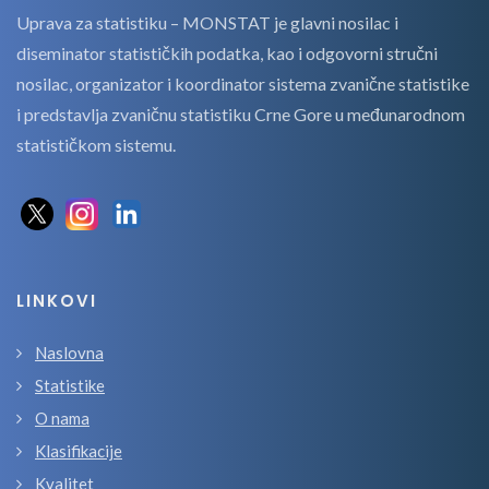
Uprava za statistiku – MONSTAT je glavni nosilac i
diseminator statističkih podatka, kao i odgovorni stručni
nosilac, organizator i koordinator sistema zvanične statistike
i predstavlja zvaničnu statistiku Crne Gore u međunarodnom
statističkom sistemu.
LINKOVI
Naslovna
Statistike
O nama
Klasifikacije
Kvalitet