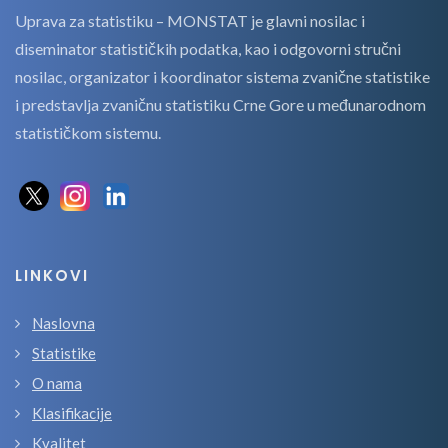
Uprava za statistiku – MONSTAT je glavni nosilac i
diseminator statističkih podatka, kao i odgovorni stručni
nosilac, organizator i koordinator sistema zvanične statistike
i predstavlja zvaničnu statistiku Crne Gore u međunarodnom
statističkom sistemu.
LINKOVI
Naslovna
Statistike
O nama
Klasifikacije
Kvalitet