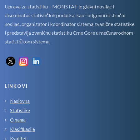
Uprava za statistiku – MONSTAT je glavni nosilac i
diseminator statističkih podatka, kao i odgovorni stručni
nosilac, organizator i koordinator sistema zvanične statistike
i predstavlja zvaničnu statistiku Crne Gore u međunarodnom
statističkom sistemu.
LINKOVI
Naslovna
Statistike
O nama
Klasifikacije
Kvalitet